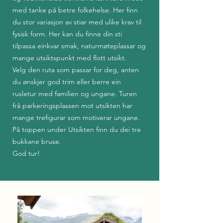
med tanke på betre folkehelse. Her finn
du stor variasjon av stiar med ulike krav til
fysisk form. Her kan du finne din sti
tilpassa einkvar smak, naturmøteplassar og
mange utsiktspunkt med flott utsikt.
Velg den ruta som passar for deg, anten
du ønskjer god trim eller berre ein
rusletur med familien og ungane. Turen
frå parkeringsplassen mot utsikten har
mange trefigurar som motiverar ungane.
På toppen under Utsikten finn du dei tre
bukkane bruse.
God tur!