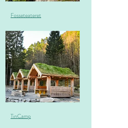
Fosseteateret
TinCamp