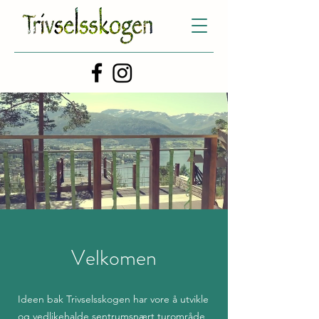
Velkomen
Ideen bak Trivselsskogen har vore å utvikle
og vedlikehalde sentrumsnært turområde