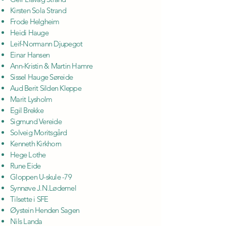
Kirsten Sola Strand
Frode Helgheim
Heidi Hauge
Leif-Normann Djupegot
Einar Hansen
Ann-Kristin & Martin Hamre
Sissel Hauge Søreide
Aud Berit Silden Kleppe
Marit Lysholm
Egil Brekke
Sigmund Vereide
Solveig Moritsgård
Kenneth Kirkhorn
Hege Lothe
Rune Eide
Gloppen U-skule -79
Synnøve J.N.Lødemel
Tilsette i SFE
Øystein Henden Sagen
Nils Landa