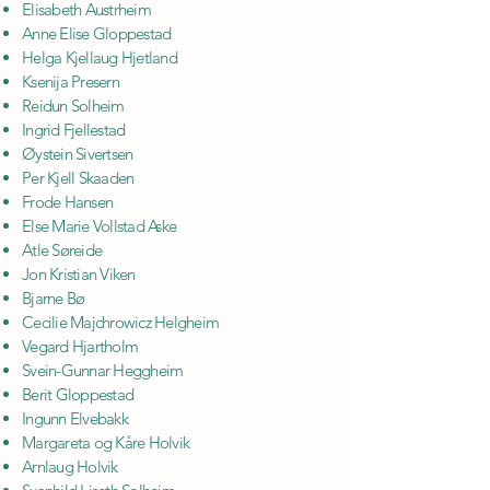
Elisabeth Austrheim
Anne Elise Gloppestad
Helga Kjellaug Hjetland
Ksenija Presern
Reidun Solheim
Ingrid Fjellestad
Øystein Sivertsen
Per Kjell Skaaden
Frode Hansen
Else Marie Vollstad Aske
Atle Søreide
Jon Kristian Viken
Bjarne Bø
Cecilie Majchrowicz Helgheim
Vegard Hjartholm
Svein-Gunnar Heggheim
Berit Gloppestad
Ingunn Elvebakk
Margareta og Kåre Holvik
Arnlaug Holvik