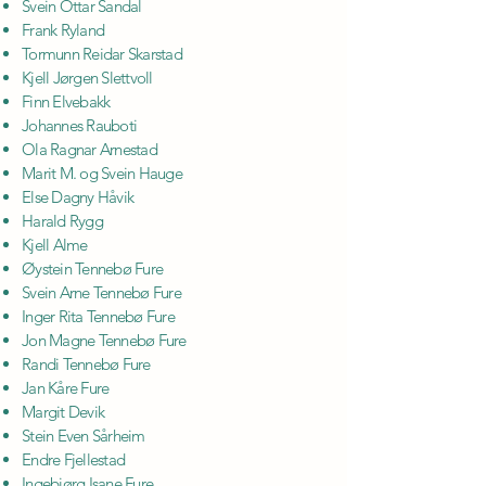
Svein Ottar Sandal
Frank Ryland
Tormunn Reidar Skarstad
Kjell Jørgen Slettvoll
Finn Elvebakk
Johannes Rauboti
Ola Ragnar Arnestad
Marit M. og Svein Hauge
Else Dagny Håvik
Harald Rygg
Kjell Alme
Øystein Tennebø Fure
Svein Arne Tennebø Fure
Inger Rita Tennebø Fure
Jon Magne Tennebø Fure
Randi Tennebø Fure
Jan Kåre Fure
Margit Devik
Stein Even Sårheim
Endre Fjellestad
Ingebjørg Isane Fure