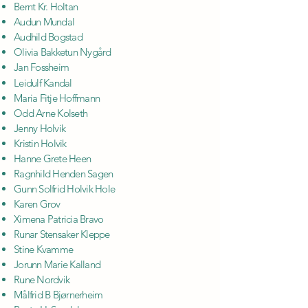
Bernt Kr. Holtan
Audun Mundal
Audhild Bogstad
Olivia Bakketun Nygård
Jan Fossheim
Leidulf Kandal
Maria Fitje Hoffmann
Odd Arne Kolseth
Jenny Holvik
Kristin Holvik
Hanne Grete Heen
Ragnhild Henden Sagen
Gunn Solfrid Holvik Hole
Karen Grov
Ximena Patricia Bravo
Runar Stensaker Kleppe
Stine Kvamme
Jorunn Marie Kalland
Rune Nordvik
Målfrid B Bjørnerheim