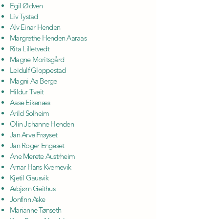
Egil Ødven
Liv Tystad
Alv Einar Henden
Margrethe Henden Aaraas
Rita Lilletvedt
Magne Moritsgård
Leidulf Gloppestad
Magni Aa Berge
Hildur Tveit
Aase Eikenæs
Arild Solheim
Olin Johanne Henden
Jan Arve Frøyset
Jan Roger Engeset
Ane Merete Austrheim
Arnar Hans Kvernevik
Kjetil Gausvik
Asbjørn Geithus
Jonfinn Aske
Marianne Tønseth