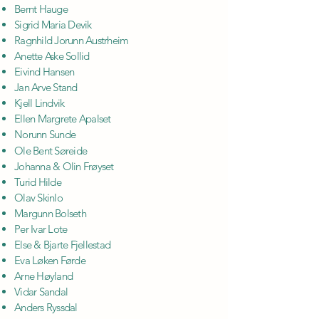
Bernt Hauge
Sigrid Maria Devik
Ragnhild Jorunn Austrheim
Anette Aske Sollid
Eivind Hansen
Jan Arve Stand
Kjell Lindvik
Ellen Margrete Apalset
Norunn Sunde
Ole Bent Søreide
Johanna & Olin Frøyset
Turid Hilde
Olav Skinlo
Margunn Bolseth
Per Ivar Lote
Else & Bjarte Fjellestad
Eva Løken Førde
Arne Høyland
Vidar Sandal
Anders Ryssdal