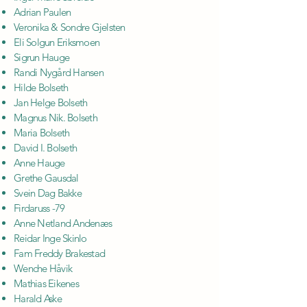
Adrian Paulen
Veronika & Sondre Gjelsten
Eli Solgun Eriksmoen
Sigrun Hauge
Randi Nygård Hansen
Hilde Bolseth
Jan Helge Bolseth
Magnus Nik. Bolseth
Maria Bolseth
David I. Bolseth
Anne Hauge
Grethe Gausdal
Svein Dag Bakke
Firdaruss -79
Anne Netland Andenæs
Reidar Inge Skinlo
Fam Freddy Brakestad
Wenche Håvik
Mathias Eikenes
Harald Aske