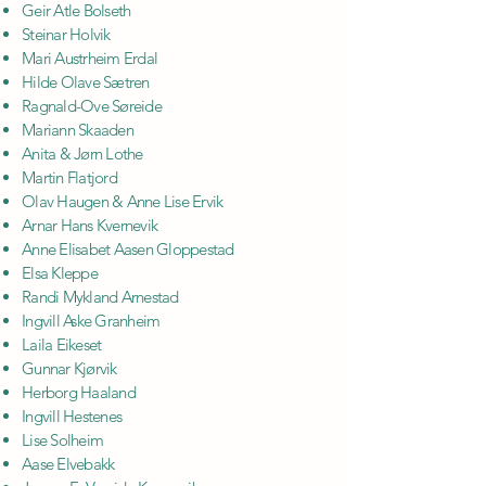
Geir Atle Bolseth
Steinar Holvik
Mari Austrheim Erdal
Hilde Olave Sætren
Ragnald-Ove Søreide
Mariann Skaaden
Anita & Jørn Lothe
Martin Flatjord
Olav Haugen & Anne Lise Ervik
Arnar Hans Kvernevik
Anne Elisabet Aasen Gloppestad
Elsa Kleppe
Randi Mykland Arnestad
Ingvill Aske Granheim
Laila Eikeset
Gunnar Kjørvik
Herborg Haaland
Ingvill Hestenes
Lise Solheim
Aase Elvebakk