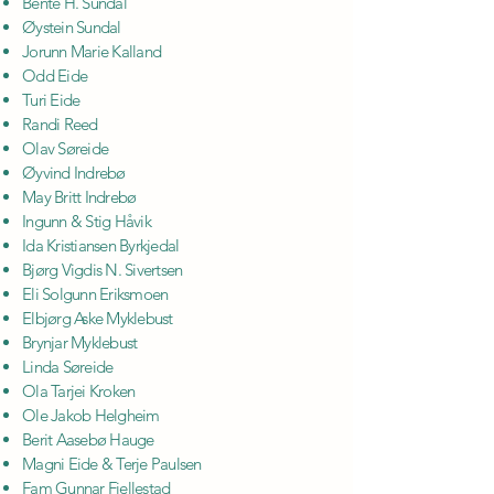
Bente H. Sundal
Øystein Sundal
Jorunn Marie Kalland
Odd Eide
Turi Eide
Randi Reed
Olav Søreide
Øyvind Indrebø
May Britt Indrebø
Ingunn & Stig Håvik
Ida Kristiansen Byrkjedal
Bjørg Vigdis N. Sivertsen
Eli Solgunn Eriksmoen
Elbjørg Aske Myklebust
Brynjar Myklebust
Linda Søreide
Ola Tarjei Kroken
Ole Jakob Helgheim
Berit Aasebø Hauge
Magni Eide & Terje Paulsen
Fam Gunnar Fjellestad