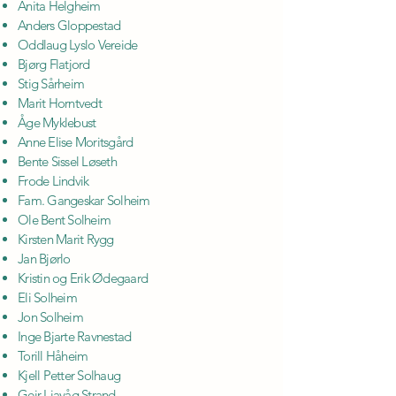
Anita Helgheim
Anders Gloppestad
Oddlaug Lyslo Vereide
Bjørg Flatjord
Stig Sårheim
Marit Horntvedt
Åge Myklebust
Anne Elise Moritsgård
Bente Sissel Løseth
Frode Lindvik
Fam. Gangeskar Solheim
Ole Bent Solheim
Kirsten Marit Rygg
Jan Bjørlo
Kristin og Erik Ødegaard
Eli Solheim
Jon Solheim
Inge Bjarte Ravnestad
Torill Håheim
Kjell Petter Solhaug
Geir Liavåg Strand