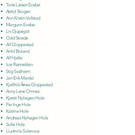
Tone Larsen Evebø
Astrid Skogen
Ann Kristin Vollstad
Margunn Evebø
Liv Djupegot
Odd Skrede
Alf Gloppestad
Arild Bruland
Alf Hjelle
Ivar Rønnekleiv
Stig Svalheim
Jan Erik Mardal
Kjellfrid Åsnes Gloppestad
Anny Lene Omnes
Kjersti Nyhagen Hole
Per Inge Hole
Katrine Hole
Andreas Nyhagen Hole
Sofie Hole
Liudmila Solenova