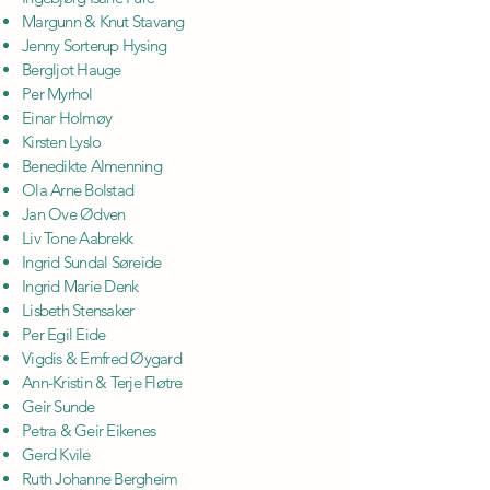
Margunn & Knut Stavang
Jenny Sorterup Hysing
Bergljot Hauge
Per Myrhol
Einar Holmøy
Kirsten Lyslo
Benedikte Almenning
Ola Arne Bolstad
Jan Ove Ødven
Liv Tone Aabrekk
Ingrid Sundal Søreide
Ingrid Marie Denk
Lisbeth Stensaker
Per Egil Eide
Vigdis & Ernfred Øygard
Ann-Kristin & Terje Fløtre
Geir Sunde
Petra & Geir Eikenes
Gerd Kvile
Ruth Johanne Bergheim