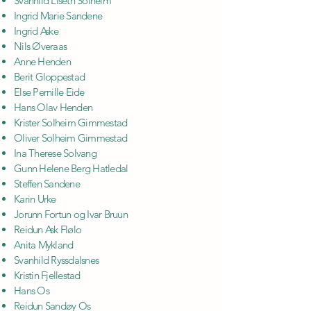
Svanhild Liseth Solheim
Ingrid Marie Sandene
Ingrid Aske
Nils Øveraas
Anne Henden
Berit Gloppestad
Else Pernille Eide
Hans Olav Henden
Krister Solheim Gimmestad
Oliver Solheim Gimmestad
Ina Therese Solvang
Gunn Helene Berg Hatledal
Steffen Sandene
Karin Urke
Jorunn Fortun og Ivar Bruun
Reidun Ask Flølo
Anita Mykland
Svanhild Ryssdalsnes
Kristin Fjellestad
Hans Os
Reidun Sandøy Os