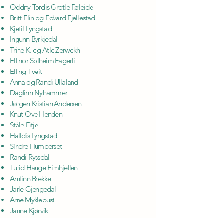
Oddny Tordis Grotle Føleide
Britt Elin og Edvard Fjellestad
Kjetil Lyngstad
Ingunn Byrkjedal
Trine K. og Atle Zerwekh
Ellinor Solheim Fagerli
Elling Tveit
Anna og Randi Ullaland
Dagfinn Nyhammer
Jørgen Kristian Andersen
Knut-Ove Henden
Ståle Fitje
Halldis Lyngstad
Sindre Humberset
Randi Ryssdal
Turid Hauge Eimhjellen
Arnfinn Brekke
Jarle Gjengedal
Arne Myklebust
Janne Kjørvik