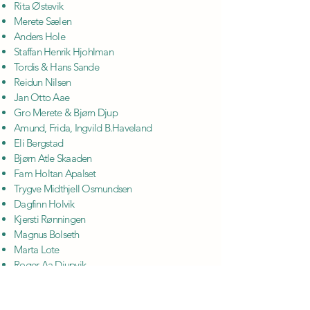
Rita Østevik
Merete Sælen
Anders Hole
Staffan Henrik Hjohlman
Tordis & Hans Sande
Reidun Nilsen
Jan Otto Aae
Gro Merete & Bjørn Djup
Amund, Frida, Ingvild B.Haveland
Eli Bergstad
Bjørn Atle Skaaden
Fam Holtan Apalset
Trygve Midthjell Osmundsen
Dagfinn Holvik
Kjersti Rønningen
Magnus Bolseth
Marta Lote
Roger Aa Djupvik
Fam Oen
Odd Magne Eide