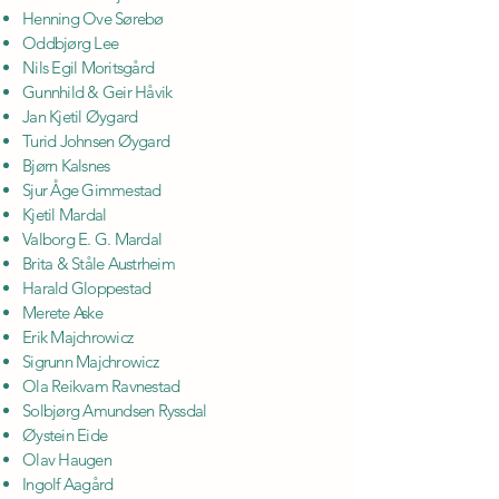
Henning Ove Sørebø
Oddbjørg Lee
Nils Egil Moritsgård
Gunnhild & Geir Håvik
Jan Kjetil Øygard
Turid Johnsen Øygard
Bjørn Kalsnes
Sjur Åge Gimmestad
Kjetil Mardal
Valborg E. G. Mardal
Brita & Ståle Austrheim
Harald Gloppestad
Merete Aske
Erik Majchrowicz
Sigrunn Majchrowicz
Ola Reikvam Ravnestad
Solbjørg Amundsen Ryssdal
Øystein Eide
Olav Haugen
Ingolf Aagård