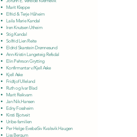
Jorunn E. Vereide Kvernevik
Marit Kleppe
Elfrid & Terje Håheim
Laila Marie Kandal
Iren Knutsen Utheim
Stig Kandal
Solfrid Lien Reite
Eldrid Skarstein Drønnesund
Ann-Kristin Langeteig Refsdal
Elin Pehrson Grytting
Konfirmantar v/Kjell Aske
Kjell Aske
Fridtjof Ulleland
Ruth og Ivar Blad
Marit Reikvam
Jan Nik.Hansen
Edny Fossheim
Kirsti Bjotveit
Uribe-familien
Per Helge EvebøSiv Kvalsvik Haugen
Liss Bergum