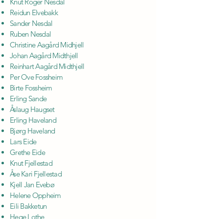
Knut Roger Nesdal
Reidun Elvebakk
Sander Nesdal
Ruben Nesdal
Christine Aagård Midhjell
Johan Aagård Midthjell
Reinhart Aagård Midthjell
Per Ove Fossheim
Birte Fossheim
Erling Sande
Åslaug Haugset
Erling Haveland
Bjørg Haveland
Lars Eide
Grethe Eide
Knut Fjellestad
Åse Kari Fjellestad
Kjell Jan Evebø
Helene Oppheim
Eili Bakketun
Hege Lothe