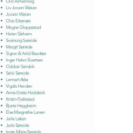
Olin Almenning
Liv Jorunn Wøien
Jorunn Wøien
Olav Eikenæs
Magne Gloppestad
Helen Sårheim
Sveinung Søreide
Margit Søreide
Sigrun & Arild Baadstø
Inger Helen Sivertsen
Oddvar Sandvik
Sølvi Søreide
Lennart Aske
Vigdis Henden
Anne-Grete Hoddevik
Kristin Fjellestad
Bjarte Heggheim
Else Margrethe Larsen
Jarle Løken
Jarle Søreide
Inger Marie Søreide