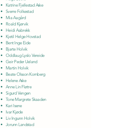
Katrine Fjellestad Aske
Sverre Folkestad
Mia Aagård
Roald Kjørvik
Heidi Aabrekk
Kjetil Helge Hovstad
Bent Inge Eide
Bjarte Holvik
Oddlaug Lyslo Vereide
Geir Peder Ueland
Martin Holvik
Beate Olsson Kornberg
Helene Aske
Anne Lin Fløtre
Sigurd Vengen
Tone Margrete Skaaden
Kari Isene
Ivar Kjøde
Liv Ingunn Holvik
Jorunn Landstad